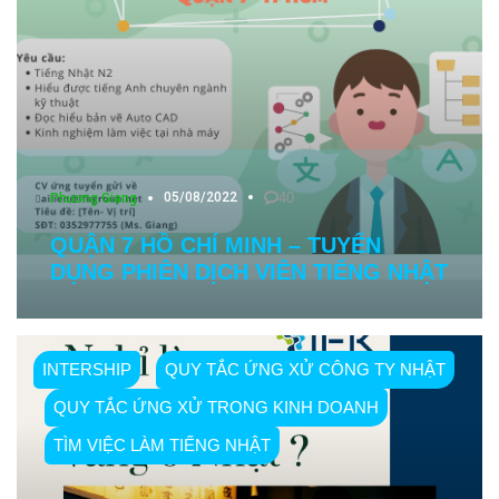
05/08/2022
40
Phương Giang
QUẬN 7 HỒ CHÍ MINH – TUYỂN
DỤNG PHIÊN DỊCH VIÊN TIẾNG NHẬT
INTERSHIP
QUY TẮC ỨNG XỬ CÔNG TY NHẬT
QUY TẮC ỨNG XỬ TRONG KINH DOANH
TÌM VIỆC LÀM TIẾNG NHẬT