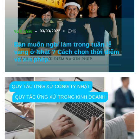
03/03/2022
46
Vũ Á Châu
Bạn muốn nghỉ làm trong tuần lễ
vàng ở Nhật ? Cách chọn thời điểm
và xin phép.
QUY TẮC ỨNG XỬ CÔNG TY NHẬT
QUY TẮC ỨNG XỬ TRONG KINH DOANH