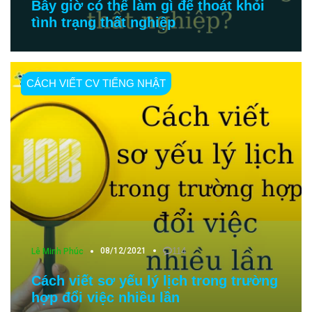
Bây giờ có thể làm gì để thoát khỏi
tình trạng thất nghiệp
CÁCH VIẾT CV TIẾNG NHẬT
08/12/2021
114
Lê Minh Phúc
Cách viết sơ yếu lý lịch trong trường
hợp đổi việc nhiều lần