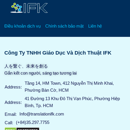
Điều khoản dịch vụ
Chính sách bảo mật
Liên hệ
Công Ty TNHH Giáo Dục Và Dịch Thuật IFK
人を繋ぐ、未来を創る
Gắn kết con người, sáng tạo tương lai
Tầng 14, HM Town, 412 Nguyễn Thị Minh Khai,
Address:
Phường Bàn Cờ, HCM
41 Đường 13 Khu Đô Thị Vạn Phúc, Phường Hiệp
Address:
Bình, Tp. HCM
Info@translationifk.com
Email:
(+84)35.297.7755
Call: