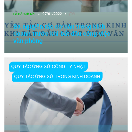
07/01/2022
81
Lê Đỗ Yến Nhi
Ba nguyên tắc cơ bản trong kinh
doanh trước khi bắt đầu công việc
văn phòng
QUY TẮC ỨNG XỬ CÔNG TY NHẬT
QUY TẮC ỨNG XỬ TRONG KINH DOANH