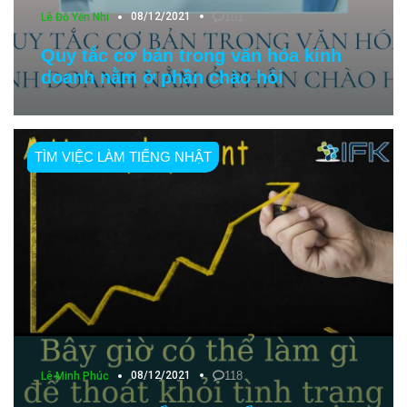
08/12/2021
101
Lê Đỗ Yến Nhi
Quy tắc cơ bản trong văn hóa kinh
doanh nằm ở phần chào hỏi
TÌM VIỆC LÀM TIẾNG NHẬT
08/12/2021
118
Lê Minh Phúc