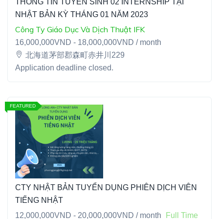
THÔNG TIN TUYỂN SINH 02 INTERNSHIP TẠI
NHẬT BẢN KỲ THÁNG 01 NĂM 2023
Công Ty Giáo Dục Và Dịch Thuật IFK
16,000,000
VND -
18,000,000
VND / month
北海道茅部郡森町赤井川229
Application deadline closed.
FEATURED
CTY NHẬT BẢN TUYỂN DỤNG PHIÊN DỊCH VIÊN
TIẾNG NHẬT
12,000,000
VND -
20,000,000
VND / month
Full Time