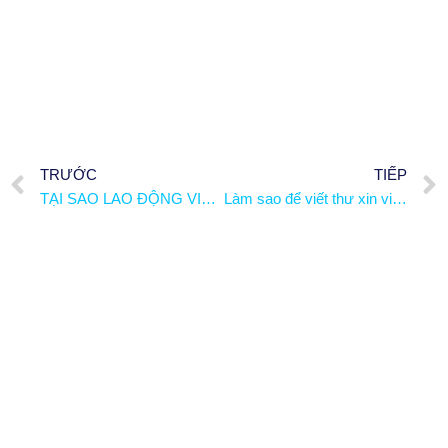
TRƯỚC
TIẾP
TẠI SAO LAO ĐỘNG VIỆT NAM CHỌN LÀM VIỆC TẠI NHẬT?
Làm sao để viết thư xin việc một cách hiệu quả?