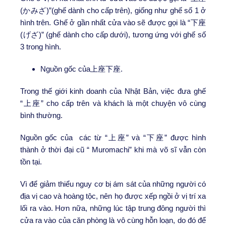
(かみざ)”(ghế dành cho cấp trên), giống như ghế số 1 ở
hình trên. Ghế ở gần nhất cửa vào sẽ được gọi là “下座
(げざ)” (ghế dành cho cấp dưới), tương ứng với ghế số
3 trong hình.
Nguồn gốc của上座下座.
Trong thế giới kinh doanh của Nhật Bản, việc đưa ghế
“上座” cho cấp trên và khách là một chuyện vô cùng
bình thường.
Nguồn gốc của các từ “上座” và “下座” được hình
thành ở thời đại cũ “ Muromachi” khi mà võ sĩ vẫn còn
tồn tại.
Vì để giảm thiểu nguy cơ bị ám sát của những người có
địa vị cao và hoàng tộc, nên họ được xếp ngồi ở vị trí xa
lối ra vào. Hơn nữa, những lúc tập trung đông người thì
cửa ra vào của căn phòng là vô cùng hỗn loạn, do đó để