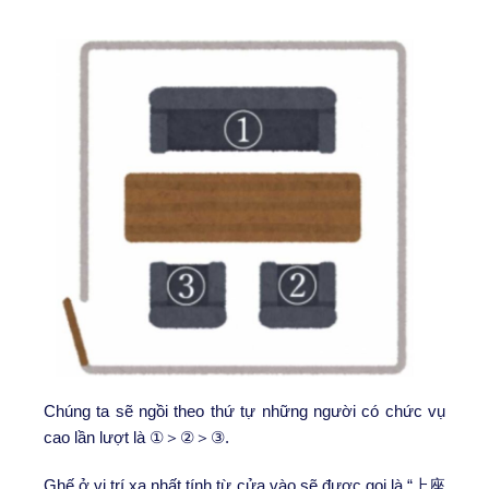
Chúng ta sẽ ngồi theo thứ tự những người có chức vụ
cao lần lượt là ①＞②＞③.
Ghế ở vị trí xa nhất tính từ cửa vào sẽ được gọi là “上座