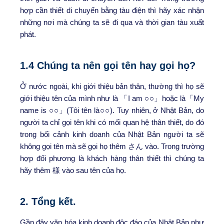
hợp cần thiết di chuyển bằng tàu điện thì hãy xác nhận
những nơi mà chúng ta sẽ đi qua và thời gian tàu xuất
phát.
1.4 Chúng ta nên gọi tên hay gọi họ?
Ở nước ngoài, khi giới thiệu bản thân, thường thì họ sẽ
giới thiệu tên của mình như là 「I am ○○」hoặc là「My
name is ○○」(Tôi tên là○○). Tuy nhiên, ở Nhật Bản, do
người ta chỉ gọi tên khi có mối quan hệ thân thiết, do đó
trong bối cảnh kinh doanh của Nhật Bản người ta sẽ
không gọi tên mà sẽ gọi họ thêm さん vào. Trong trường
hợp đối phương là khách hàng thân thiết thì chúng ta
hãy thêm 様 vào sau tên của họ.
2. Tổng kết.
Gần đây văn hóa kinh doanh độc đáo của Nhật Bản như