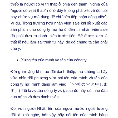
thiếp là người có vị trí thấp ở phía đến thăm. Nghĩa của
“người có vị trí thấp” nói ở đây không phải xét về độ tuổi
hay chức vụ mà dùng để chỉ “bên tiếp nhận công việc”.
Ví dụ, Trong trường hợp nhân viên sale khi đề xuất các
sản phẩm cho công ty mà họ đi đến thì nhân viên sale
đó phải đưa ra danh thiếp trước tiên. Sẽ được xem là
thất lễ nếu làm sai trình tự này, do đó chúng ta cần phải
chú ý.
Xưng tên của mình và tên của công ty.
Đừng im lặng khi trao đổi danh thiếp, mà chúng ta hãy
vừa nhìn đối phương vừa nói tên của mình và tên của
công ty nơi mình đang làm việc 「○○社の○○と申しま
す」( Tôi là○○của công ty○○), sau đó hãy cúi nhẹ đầu
của mình và đưa danh thiếp.
Đối với người Nhật, tên của người nước ngoài tương
đối là khó nghe, bởi vậy hãy nói tên của mình bằng