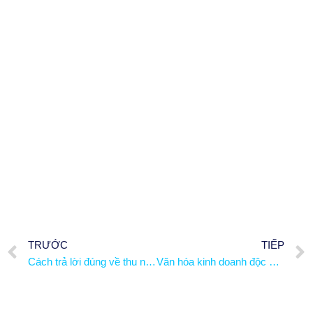
TRƯỚC
TIẾP
Cách trả lời đúng về thu nhập hằng năm,… trong phỏng vấn
Văn hóa kinh doanh độc đáo của Nhật Bản!