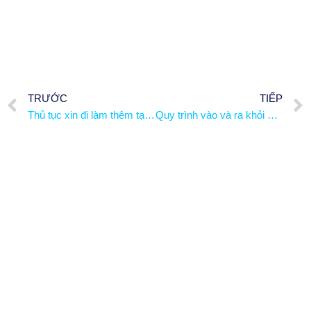
TRƯỚC
TIẾP
Thủ tục xin đi làm thêm tại Nhật cho du học sinh
Quy trình vào và ra khỏi phòng phỏng vấn đúng cách