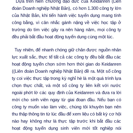
Dựa trên hiến chương đạo đức của Keidanren (Liên
đoàn Doanh nghiệp Nhật Bản), có hơn 1.300 công ty lớn
của Nhật Bản, khi tiến hành việc tuyển dụng mang tính
công bằng, vì cân nhắc gánh nặng về việc học tập ở
trường do tìm việc gây ra nên hàng năm, mọi công ty
đều phải bắt đầu hoạt động tuyển dụng cùng một lúc.
Tuy nhiên, để nhanh chóng giữ chân được nguồn nhân
lực xuất sắc, thực tế tất cả các công ty đều bắt đầu các
hoạt động tuyển chọn sớm hơn thời gian do Keidanren
((Liên đoàn Doanh nghiệp Nhật Bản) đề ra. Một số công
ty coi việc thực tập trong kỳ nghỉ hè là một quá trình lựa
chọn thực chất, và một số công ty liên kết với nước
ngoài phớt lờ các quy định của Keidanren và đưa ra lời
mời cho sinh viên ngay từ giai đoạn đầu. Nếu bạn có
công ty muốn vào làm việc, chúng tôi khuyên bạn nên
thu thập thông tin từ lúc đầu để xem liệu có bất kỳ cơ hội
nào hay không như là thực tập trước khi bắt đầu các
hoạt động tuyển dụng sinh viên mới tốt nghiệp nói