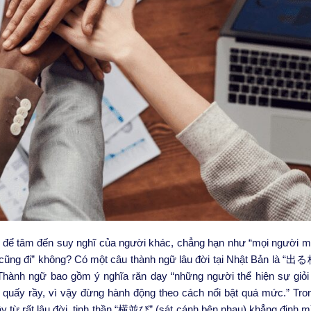
để tâm đến suy nghĩ của người khác, chẳng hạn như “mọi người mua
ôi cũng đi” không? Có một câu thành ngữ lâu đời tại Nhật Bản là
 Thành ngữ bao gồm ý nghĩa răn dạy “những người thể hiện sự giỏi 
 quấy rầy, vì vậy đừng hành động theo cách nổi bật quá mức.” Tron
 từ rất lâu đời, tinh thần “横並び” (sát cánh bên nhau) khẳng định 