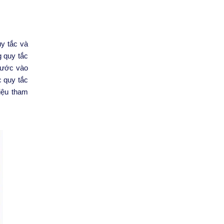
y tắc và
g quy tắc
 bước vào
c quy tắc
liệu tham