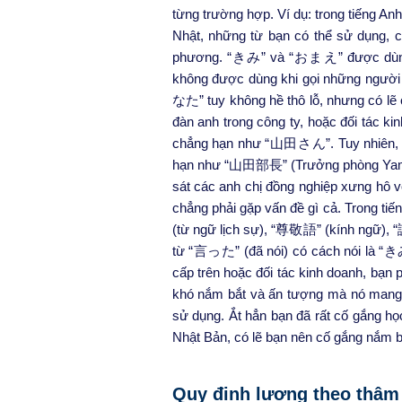
từng trường hợp. Ví dụ: trong tiếng Anh
Nhật, những từ bạn có thể sử dụng
phương. “きみ” và “おまえ” được dùng kh
không được dùng khi gọi những người l
なた” tuy không hề thô lỗ, nhưng có lẽ 
đàn anh trong công ty, hoặc đối tác k
chẳng hạn như “山田さん”. Tuy nhiên, có
hạn như “山田部長” (Trưởng phòng Yamada
sát các anh chị đồng nghiệp xưng hô v
chẳng phải gặp vấn đề gì cả. Trong ti
(từ ngữ lịch sự), “尊敬語” (kính ngữ), 
từ “言った” (đã nói) có cách nói là
cấp trên hoặc đối tác kinh doanh
khó nắm bắt và ấn tượng mà nó mang l
sử dụng. Ắt hẳn bạn đã rất cố gắng họ
Nhật Bản, có lẽ bạn nên cố gắng nắm bắ
Quy
định
lương theo thâm