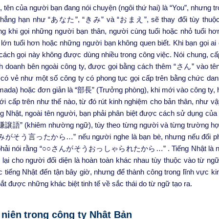
, tên của người bạn đang nói chuyện (ngôi thứ hai) là “You”, nhưng tr
, chẳng hạn như “あなた”, “きみ” và “おまえ”, sẽ thay đổi tùy thuộc
i gọi những người bạn thân, người cùng tuổi hoặc nhỏ tuổi hơ
ớn tuổi hơn hoặc những người bạn không quen biết. Khi bạn gọi ai
cách gọi này không được dùng nhiều trong công việc. Nói chung, cấ
inh doanh bên ngoài công ty, được gọi bằng cách thêm “さん” vào tê
 vẻ như một số công ty có phong tục gọi cấp trên bằng chức dan
) hoặc đơn giản là “部長” (Trưởng phòng), khi mới vào công ty, 
ới cấp trên như thế nào, từ đó rút kinh nghiệm cho bản thân, như v
ếng Nhật, ngoài tên người, bạn phải phân biệt được cách sử dụng 
“謙譲語” (khiêm nhường ngữ), tùy theo từng người và từng trường hợp
 “きみがそう言ったから…” nếu người nghe là bạn bè, nhưng nếu đối p
, bạn phải nói rằng “○○さんがそうおっしゃられたから…” . Tiếng Nhật là 
ại cho người đối diện là hoàn toàn khác nhau tùy thuộc vào từ ng
c tiếng Nhật đến tận bây giờ, nhưng để thành công trong lĩnh vực k
t được những khác biệt tinh tế về sắc thái do từ ngữ tạo ra.
 niên
trong công ty Nhật Bản