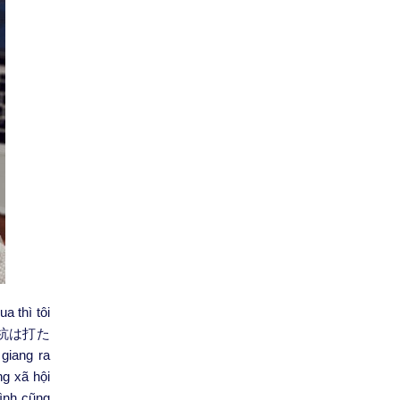
 thì tôi
 “出る杭は打た
giang ra
g xã hội
mình cũng