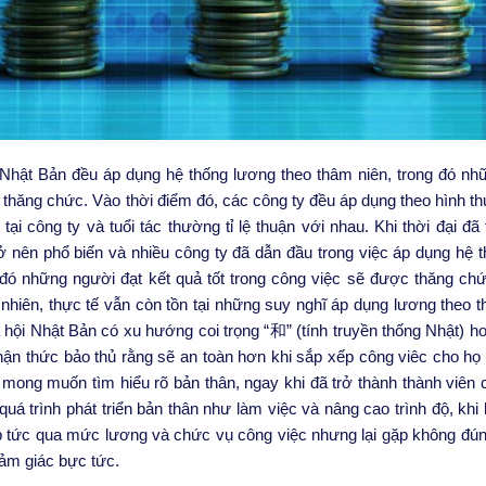
y Nhật Bản đều áp dụng hệ thống lương theo thâm niên, trong đó nh
c thăng chức. Vào thời điểm đó, các công ty đều áp dụng theo hình t
ại công ty và tuổi tác thường tỉ lệ thuận với nhau. Khi thời đại đã 
ở nên phổ biến và nhiều công ty đã dẫn đầu trong việc áp dụng hệ t
 đó những người đạt kết quả tốt trong công việc sẽ được thăng ch
 nhiên, thực tế vẫn còn tồn tại những suy nghĩ áp dụng lương theo 
 hội Nhật Bản có xu hướng coi trọng “和” (tính truyền thống Nhật) hơ
hận thức bảo thủ rằng sẽ an toàn hơn khi sắp xếp công viêc cho họ 
 mong muốn tìm hiểu rõ bản thân, ngay khi đã trở thành thành viên
 quá trình phát triển bản thân như làm việc và nâng cao trình độ, kh
p tức qua mức lương và chức vụ công việc nhưng lại gặp không đún
ảm giác bực tức.