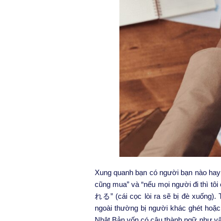
Xung quanh bạn có người bạn nào hay 
cũng mua” và “nếu mọi người đi thì t
れる” (cái cọc lòi ra sẽ bị đè xuống).
ngoài thường bị người khác ghét hoặc
Nhật Bản vốn có câu thành ngữ như vậy