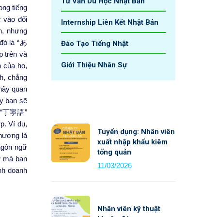
Tư Vấn Du Học Nhật Bản
ong tiếng
 vào đối
Internship Liên Kết Nhật Bản
n, nhưng
 đó là “あ
Đào Tạo Tiếng Nhật
p trên và
Giới Thiệu Nhân Sự
n của họ,
h, chẳng
hãy quan
ậy bạn sẽ
của “丁寧語”
. Ví dụ,
Tuyển dụng: Nhân viên
hương là
xuất nhập khẩu kiêm
ngôn ngữ
tổng quản
ữ mà bạn
11/03/2026
inh doanh
Nhân viên kỹ thuật