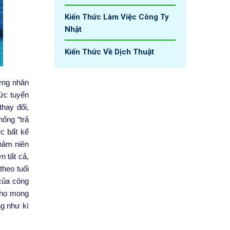
Kiến Thức Làm Việc Công Ty
Nhật
Kiến Thức Về Dịch Thuật
ững nhân
hức tuyển
thay đổi,
hống “trả
ức bất kể
thâm niên
n tất cả,
theo tuổi
 của công
i họ mong
g như kì