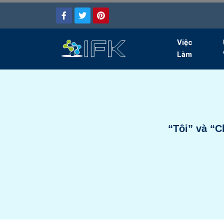
Việc
Làm
“Tôi” và “C