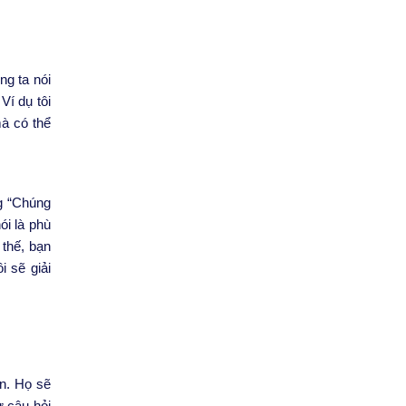
ng ta nói
 Ví dụ tôi
à có thể
ng “Chúng
ói là phù
 thế, bạn
i sẽ giải
n. Họ sẽ
ư câu hỏi