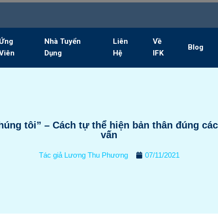
Ứng
Nhà Tuyển
Liên
Về
Blog
Viên
Dụng
Hệ
IFK
húng tôi” – Cách tự thể hiện bản thân đúng cá
vấn
Tác giả
Lương Thu Phương
07/11/2021