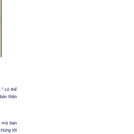
…” có thể
 bản thân
h mà bạn
húng tôi