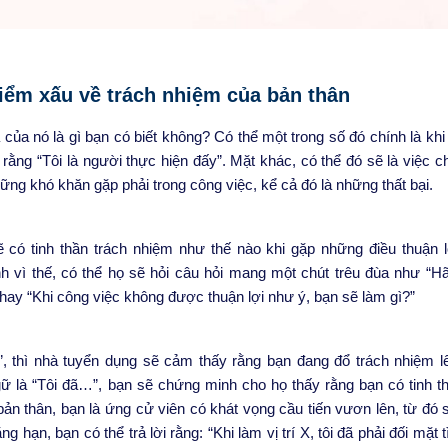
điểm xấu về trách nhiệm của bản thân
 của nó là gì bạn có biết không? Có thể một trong số đó
chính
là kh
rằng “Tôi là người thực hiện đấy”. Mặt khác, có thể
đó
sẽ là việc 
ững khó khăn gặp phải trong công việc, kể cả đó là những thất bại.
có tinh thần trách nhiệm như thế nào khi gặp những điều thuận l
h vì thế, có thể họ sẽ hỏi câu hỏi mang một chút trêu đùa như “Hã
” hay “Khi công việc không được thuận lợi như ý, bạn sẽ làm gì?”
…”, thì nhà tuyển dụng sẽ cảm thấy rằng bạn đang đổ trách nhiệm l
ngữ là “Tôi đã…”, bạn sẽ chứng minh cho họ thấy rằng bạn có tinh t
ản thân, bạn là ứng cử viên có khát vọng cầu tiến vươn lên, từ đó 
 hạn, bạn có thể trả lời rằng: “Khi làm vị trí X, tôi đã phải đối mặt t