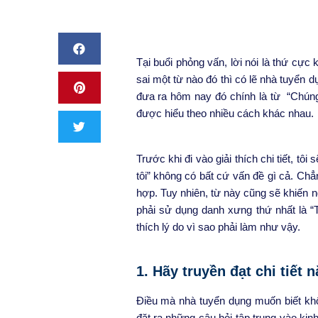
Tại buổi phỏng vấn, lời nói là thứ cực 
sai một từ nào đó thì có lẽ nhà tuyển
đưa ra hôm nay đó chính là từ “Chúng
được hiểu theo nhiều cách khác nhau.
Trước khi đi vào giải thích chi tiết, t
tôi” không có bất cứ vấn đề gì cả. Chẳ
hợp. Tuy nhiên, từ này cũng sẽ khiến n
phải sử dụng danh xưng thứ nhất là “T
thích lý do vì sao phải làm như vậy.
1. Hãy truyền đạt chi tiết 
Điều mà nhà tuyển dụng muốn biết khô
đặt ra những câu hỏi tập trung vào ki