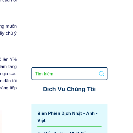
dụng muốn
hãy chú ý
 X lên Y%
 làm tăng
m gia các
n dần tôi
háng tiếp
Dịch Vụ Chúng Tôi
Biên Phiên Dịch Nhật - Anh -
Việt