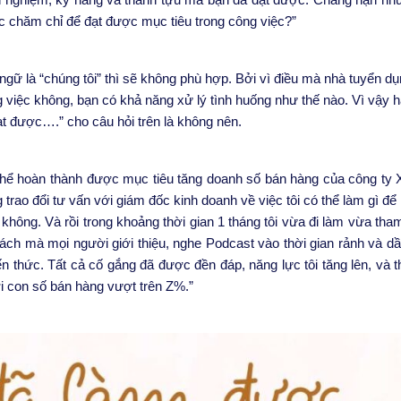
c chăm chỉ để đạt được mục tiêu trong công việc?”
ủ ngữ là “chúng tôi” thì sẽ không phù hợp. Bởi vì điều mà nhà tuyển 
g việc không, bạn có khả năng xử lý tình huống như thế nào. Vì vậy 
đạt được….” cho câu hỏi trên là không nên.
ó thể hoàn thành được mục tiêu tăng doanh số bán hàng của công ty
g trao đổi tư vấn với giám đốc kinh doanh về việc tôi có thể làm gì để
hông. Và rồi trong khoảng thời gian 1 tháng tôi vừa đi làm vừa tha
ách mà mọi người giới thiệu, nghe Podcast vào thời gian rảnh
và dầ
ến thức. Tất cả cố gắng đã được đền đáp, năng lực tôi tăng lên, và t
ới con số bán hàng vượt trên Z%.”