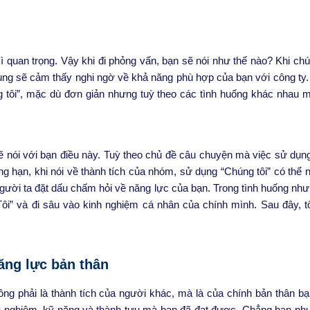
kì quan trọng. Vậy khi đi phỏng vấn, bạn sẽ nói như thế nào? Khi chú
 dụng sẽ cảm thấy nghi ngờ về
khả năng phù hợp của bạn
với công ty.
 tôi”, mặc dù đơn giản nhưng tuỳ theo các tình huống khác nhau m
ôi sẽ nói với bạn điều này. Tuỳ theo chủ đề câu chuyện mà việc sử dụ
ng hạn, khi nói về thành tích của nhóm, sử dụng “Chúng tôi” có thể n
gười ta đặt dấu chấm hỏi về năng lực của bạn. Trong tình huống như
ôi” và đi sâu vào kinh nghiệm cá nhân của chính mình. Sau đây, tô
năng lực bản thân
ng phải là thành tích của người khác, mà là của chính bản thân bạ
nh nghiệm, kỹ năng và thành tựu mà bạn đã đạt được. Chẳng hạn nh