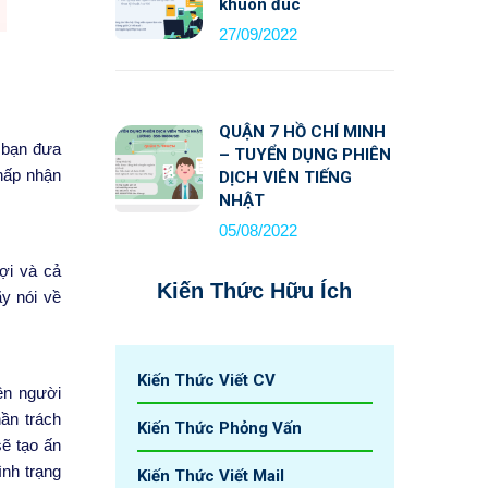
khuôn đúc
27/09/2022
QUẬN 7 HỒ CHÍ MINH
i bạn đưa
– TUYỂN DỤNG PHIÊN
chấp nhận
DỊCH VIÊN TIẾNG
NHẬT
05/08/2022
ợi và cả
Kiến Thức Hữu Ích
y nói về
Kiến Thức Viết CV
ên người
hần trách
Kiến Thức Phỏng Vấn
sẽ tạo ấn
ình trạng
Kiến Thức Viết Mail