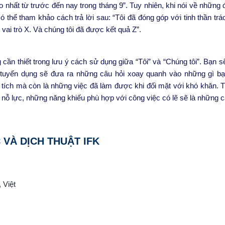
 nhất từ trước đến nay trong tháng 9”. Tuy nhiên, khi nói về những
 thể tham khảo cách trả lời sau: “Tôi đã đóng góp với tinh thần tr
ai trò X. Và chúng tôi đã được kết quả Z”.
 cần thiết
trong
lưu ý cách sử dụng giữa “Tôi” và “Chúng tôi”. Bạn s
 tuyển dụng sẽ
đưa ra những câu hỏi
xoay quanh vào những gì bạ
tích mà còn là những việc đã làm được khi đối mặt với khó khăn. T
 nỗ lực, những năng khiếu
phù hợp với
công việc có lẽ sẽ là những câ
VÀ DỊCH THUẬT IFK
 Việt