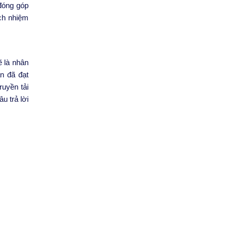
 đóng góp
ách nhiệm
ẽ là nhân
n đã đạt
ruyền tải
u trả lời